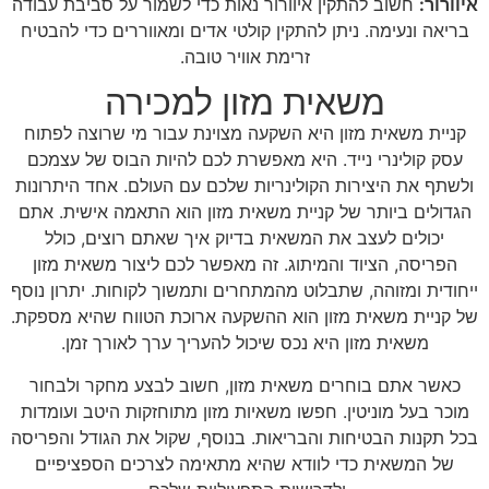
איוורור:
חשוב להתקין איוורור נאות כדי לשמור על סביבת עבודה
בריאה ונעימה. ניתן להתקין קולטי אדים ומאווררים כדי להבטיח
זרימת אוויר טובה.
משאית מזון למכירה
קניית משאית מזון היא השקעה מצוינת עבור מי שרוצה לפתוח
עסק קולינרי נייד. היא מאפשרת לכם להיות הבוס של עצמכם
ולשתף את היצירות הקולינריות שלכם עם העולם. אחד היתרונות
הגדולים ביותר של קניית משאית מזון הוא התאמה אישית. אתם
יכולים לעצב את המשאית בדיוק איך שאתם רוצים, כולל
הפריסה, הציוד והמיתוג. זה מאפשר לכם ליצור משאית מזון
ייחודית ומזוהה, שתבלוט מהמתחרים ותמשוך לקוחות. יתרון נוסף
של קניית משאית מזון הוא ההשקעה ארוכת הטווח שהיא מספקת.
משאית מזון היא נכס שיכול להעריך ערך לאורך זמן.
כאשר אתם בוחרים משאית מזון, חשוב לבצע מחקר ולבחור
מוכר בעל מוניטין. חפשו משאיות מזון מתוחזקות היטב ועומדות
בכל תקנות הבטיחות והבריאות. בנוסף, שקול את הגודל והפריסה
של המשאית כדי לוודא שהיא מתאימה לצרכים הספציפיים