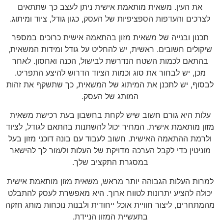
את העין. משאית מותאמת אישית ניתן לעצב כך שתתאים
לצרכים והעדפות הספציפיות של העסק, כגון גודל, ציוד ומיתוג.
תכנון ובנייה של משאית מזון בהתאמה אישית כרוכים במספר
שיקולים חשובים. ראשית, יש להחליט על גודל ומידות המשאית,
בהתאם לכמות השטח הנדרשת לבישול, הכנה ואחסון. לאחר
מכן, יש לבחור את סוג וכמות הציוד הדרוש להיצע התפריט.
לבסוף, יש לתכנן את המיתוג של המשאית, כך שתשקף את זהות
המותג של העסק.
עלות היא גורם חשוב שיש לקחת בחשבון בעת רכישת משאית
מזון מותאמת אישית. המחיר יכול להשתנות בהתאם לגודל, לציוד
ולרמת ההתאמה האישית. חשוב לעבוד עם בונה דוכני מזון בעל
מוניטין כדי לקבל הערכה מדויקת של העלות ולעזור לך להישאר
במסגרת התקציב שלך.
למרות העלות הגבוהה יותר מראש, משאית מזון מותאמת אישית
יכולה להציע יתרונות לטווח ארוך. היא מאפשרת לעסק להתבלט
מהמתחרים, ליצור חוויית אוכל ייחודית ולבנות נוכחות מותג חזקה
בתעשיית המזון הניידת.