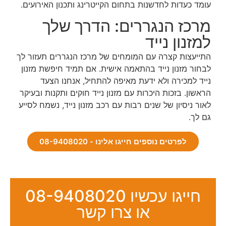
עומד כעדות לחדשנות בתחום הקייטרינג ותכנון האירועים.
מרכז הנגררים: הדרך שלך
למזנון נייד
התייעצות קצרה עם המומחים של מרכז הנגררים תעזור לך
לבחור מזנון נייד בהתאמה אישית. אם תמיד חיפשת מזנון
נייד למכירה ולא ידעת מאיפה להתחיל, אנחנו הצעד
הראשון. בזכות היכרות עם מזנון נייד חוקים ותקנות ובעיקר
לאור ניסיון של שנים רבות עם רכב מזנון נייד, נשמח לסייע
גם לך.
לפרטים נוספים חייגו אלינו - 08-9408020
חייגו עכשיו 08-9408020
או צרו קשר