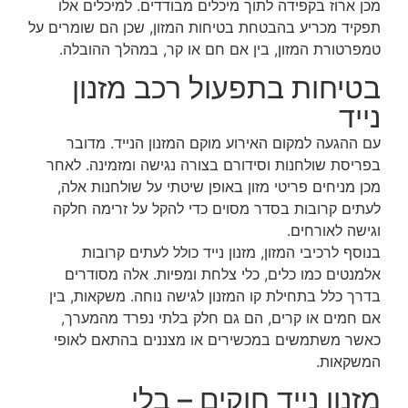
מכן ארוז בקפידה לתוך מיכלים מבודדים. למיכלים אלו
תפקיד מכריע בהבטחת בטיחות המזון, שכן הם שומרים על
טמפרטורת המזון, בין אם חם או קר, במהלך ההובלה.
בטיחות בתפעול רכב מזנון
נייד
עם ההגעה למקום האירוע מוקם המזנון הנייד. מדובר
בפריסת שולחנות וסידורם בצורה נגישה ומזמינה. לאחר
מכן מניחים פריטי מזון באופן שיטתי על שולחנות אלה,
לעתים קרובות בסדר מסוים כדי להקל על זרימה חלקה
וגישה לאורחים.
בנוסף לרכיבי המזון, מזנון נייד כולל לעתים קרובות
אלמנטים כמו כלים, כלי צלחת ומפיות. אלה מסודרים
בדרך כלל בתחילת קו המזנון לגישה נוחה. משקאות, בין
אם חמים או קרים, הם גם חלק בלתי נפרד מהמערך,
כאשר משתמשים במכשירים או מצננים בהתאם לאופי
המשקאות.
מזנון נייד חוקים – בלי