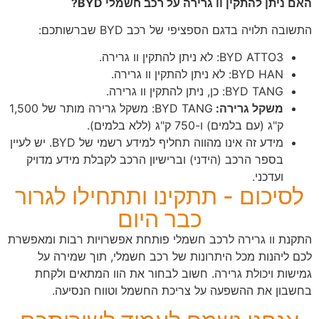
האם ניתן להתקין וו גרירה על רכב חשמלי BYD?
התשובה תלויה בדגם הספציפי של רכב BYD שברשותכם:
BYD ATTO3: לא ניתן להתקין וו גרירה.
BYD HAN: לא ניתן להתקין וו גרירה.
BYD TANG: כן, ניתן להתקין וו גרירה.
משקל גרירה:
BYD TANG: משקל גרירה מותר של 1,500
ק"ג (עם בלמים) ו-750 ק"ג (ללא בלמים).
מידע זה אינו מהווה תחליף למידע רשמי של BYD. יש לעיין
בספר הרכב (הידני) וברישיון הרכב לקבלת מידע מדויק
ועדכני.
לסיכום - תתקינו ותתחילו לגרור
כבר היום
התקנת וו גרירה לרכב חשמלי פותחת אפשרויות רבות ומאפשרת
לכם ליהנות מכל היתרונות של רכב חשמלי, תוך שמירה על
גמישות ויכולת גרירה. חשוב לבחור את הוו המתאים ולקחת
בחשבון את ההשפעה על צריכת החשמל וטווח הנסיעה.