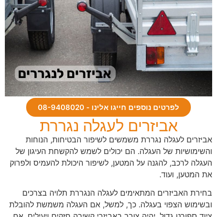
לפרטים נוספים חייגו אלינו - 08-9408020
אביזרים לעגלה נגררת
אביזרים לעגלה נגררת משמשים לשיפור הבטיחות, הנוחות
והשימושיות של העגלה. הם יכולים לשמש להקשחת העיגון של
העגלה לרכב, להגנה על המטען, לשיפור היכולת להעמיס ולפרוק
את המטען, ועוד.
בחירת האביזרים המתאימים לעגלה הנגררת תלויה בצרכים
ובשימוש הצפוי בעגלה. כך, למשל, אם העגלה משמשת להובלת
ציוד ספורט גדול, יהיה צורך באביזרי קשירה חזקים ויעילים. אם